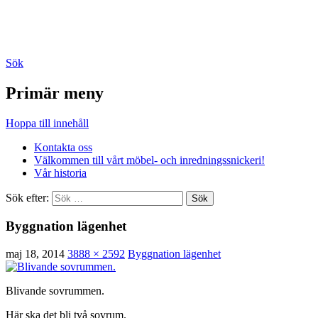
Hjortsberg Snickeri
Sök
Primär meny
Hoppa till innehåll
Kontakta oss
Välkommen till vårt möbel- och inredningssnickeri!
Vår historia
Sök efter:
Byggnation lägenhet
maj 18, 2014
3888 × 2592
Byggnation lägenhet
Blivande sovrummen.
Här ska det bli två sovrum.