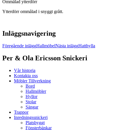
Ommålad ytterdörr
Ytterdörr ommålad i snyggt grått.
Inläggsnavigering
Föregående inlägg
Hallmöbel
Nästa inlägg
Hatthylla
Per & Ola Ericsson Snickeri
Vår historia
Kontakta oss
Möbler Tillverkning
Bord
Hallmöbler
Hyllor
Stolar
Sängar
Trappor
Inredningssnickeri
Platsbyggt
Fönsterbänkar